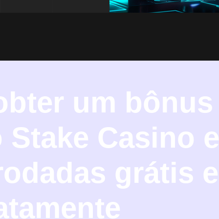
obter um bônus
 Stake Casino e
 rodadas grátis 
iatamente