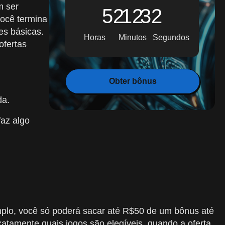
m ser
52
12
30
ocê termina
es básicas.
Horas
Minutos
Segundos
ofertas
Obter bônus
da.
az algo
plo, você só poderá sacar até R$50 de um bônus até
atamente quais jogos são elegíveis, quando a oferta