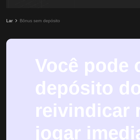
Lar
Bônus sem depósito
Você pode 
depósito do
reivindicar
jogar imed