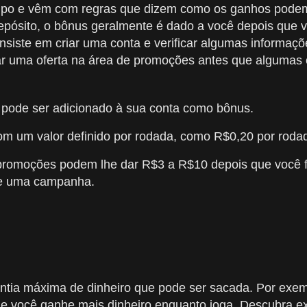
tempo e vêm com regras que dizem como os ganhos pode
pósito, o bônus geralmente é dado a você depois que v
siste em criar uma conta e verificar algumas informaçõ
car uma oferta na área de promoções antes que algumas 
 pode ser adicionado à sua conta como bônus.
om um valor definido por rodada, como R$0,20 por roda
promoções podem lhe dar R$3 a R$10 depois que você f
 de uma campanha.
tia máxima de dinheiro que pode ser sacada. Por exem
ue você ganhe mais dinheiro enquanto joga. Descubra ex