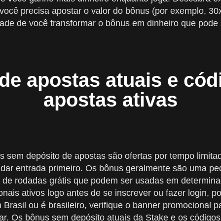
você precisa apostar o valor do bônus (por exemplo, 30
dade de você transformar o bônus em dinheiro que pode 
de apostas atuais e cód
apostas ativas
s sem depósito de apostas são ofertas por tempo limit
 dar entrada primeiro. Os bônus geralmente são uma p
 de rodadas grátis que podem ser usadas em determinados
nais ativos logo antes de se inscrever ou fazer login,
Brasil ou é brasileiro, verifique o banner promocional p
car. Os bônus sem depósito atuais da Stake e os código