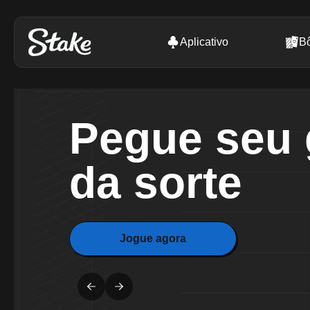
Aplicativo
B
Pegue seu 
da sorte
Jogue agora