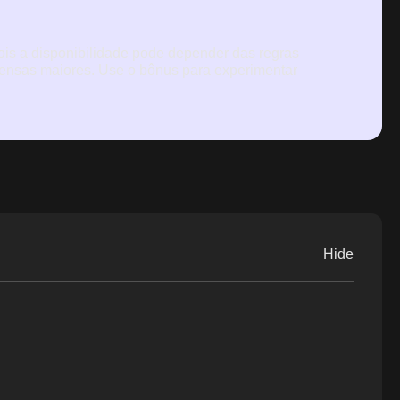
pois a disponibilidade pode depender das regras
mpensas maiores. Use o bônus para experimentar
Hide