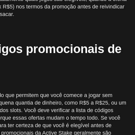
x R$5) nos termos da promoção antes de reivindicar
sacar.
igos promocionais de
ado que permitem que você comece a jogar sem
equena quantia de dinheiro, como R$5 a R$25, ou um
 slots. Você deve verificar a lista de códigos
 porque essas ofertas mudam o tempo todo. Se você
ara ter certeza de que você é elegível antes de
s promocionais da Active Stake geralmente são