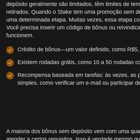
depósito geralmente são limitados, têm limites de 
retirados. Quando o Stake tem uma promoção sem de
uma determinada etapa. Muitas vezes, essa etapa con
Você precisa inserir um código de bônus ou reivindi
funcionem.
Crédito de bônus—um valor definido, como R$5,
Existem rodadas grátis, como 10 a 50 rodadas c
Recompensa baseada em tarefas: às vezes, as 
simples, como verificar um e-mail ou participar
A maioria dos bônus sem depósito vem com uma quan
atender a certos requisitos. Isso é verdade mesmo q