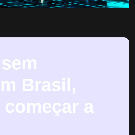
 sem
m Brasil,
e começar a