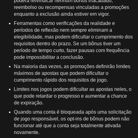
poderá reivindicar nenhum bônus inacabado,
reembolso ou recompensas vinculadas a promoções
enquanto a exclusão ainda estiver em vigor.
Ferramentas como verificações da realidade e
períodos de reflexão nem sempre eliminam a
elegibilidade, mas podem dificultar o cumprimento dos
requisitos dentro do prazo. Se um bônus tiver um
período de tempo curto, fazer pausas com frequência
pode impossibilitar a conclusão.
Na maioria das vezes, as promoções definirão limites
máximos de apostas que podem dificultar o
cumprimento rápido dos requisitos de jogo.
Limites nos jogos podem dificultar as apostas neles, o
que pode retardar o progresso e aumentar a chance
de expiração.
Quando uma conta é bloqueada após uma solicitação
de jogo responsável, os opt-ins de bônus podem não
funcionar até que a conta seja totalmente ativada
novamente.