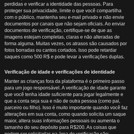
perdidas e verificar a identidade das pessoas. Para
proteger sua privacidade, limite o que você compartilha
com o público, mantenha seu e-mail privado e não envie
documentos por canais que não sejam oficiais. Ao enviar
documentos de verificação, certifique-se de que as
imagens estejam completas, claras e não alteradas de
forma alguma. Muitas vezes, os atrasos são causados por
fotos borradas ou cantos cortados. Isso pode retardar
saques como 500 R$ e pode levar a verificações duplas.
Verificação de idade e verificações de identidade
Manter as crianças fora da plataforma é o primeiro passo
para um jogo responsável. A verificação de idade garante
que você tenha idade suficiente para jogar legalmente e
que a conta seja sua e não de outra pessoa (como pai,
parceiro ou filho). Isso é muito importante quando você faz
alterações em sua conta, como quando solicita um saque
maior, altera suas informações pessoais ou aumenta o
tamanho do seu depósito para R$200. As coisas que
podem ser solicitadas na área de verificação são: