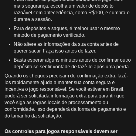
mais segurança, escolha um valor de depósito
razoável com antecedência, como R$100, e cumpra-o
durante a sessão.
Para depósitos e saques, é melhor usar o mesmo
método de pagamento verificado.
Não altere as informações da sua conta antes de
querer sacar. Faça isso antes de fazer.
Basta esperar alguns minutos antes de confirmar outro
depósito se sentir vontade de fazê-lo após uma perda.
Quando os cheques precisam de confirmação extra, fazê-
los rapidamente ajuda a manter sua conta segura e
incentiva o jogo responsável. Se você estiver em Brasil,
poderá ser solicitada informação extra para garantir que
você siga as regras locais de processamento ou
conformidade. Isso dependerá da forma de pagamento e
do tamanho da solicitação.
Os controles para jogos responsáveis devem ser