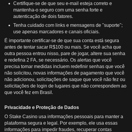
Certifique-se de que seu e-mail esteja correto e
mantenha-o seguro com uma senha forte e
autenticação de dois fatores.
Tenha cuidado com links e mensagens de "suporte";
use apenas marcadores e canais oficiais.
É importante certificar-se de que sua conta está segura
antes de tentar sacar R$100 ou mais. Se você acha que
outra pessoa entrou nisso, pare de jogar, altere sua senha
e redefina 2 FA, se necessário. Os alertas que você
precisa tomar medidas incluem redefinir senhas que você
não solicitou, novas informações de pagamento que você
não adicionou, solicitações de saque que você não fez ou
solicitações de login de lugares que não correspondem ao
que você fez em Brasil.
Privacidade e Proteção de Dados
O Stake Casino usa informações pessoais para manter a
plataforma segura e legal. Por exemplo, ele usa essas
informações para impedir fraudes, recuperar contas