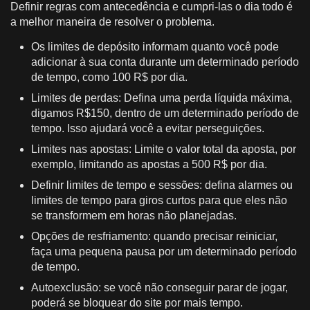
Definir regras com antecedência e cumpri-las o dia todo é
a melhor maneira de resolver o problema.
Os limites de depósito informam quanto você pode
adicionar à sua conta durante um determinado período
de tempo, como 100 R$ por dia.
Limites de perdas: Defina uma perda líquida máxima,
digamos R$150, dentro de um determinado período de
tempo. Isso ajudará você a evitar perseguições.
Limites nas apostas: Limite o valor total da aposta, por
exemplo, limitando as apostas a 500 R$ por dia.
Definir limites de tempo e sessões: defina alarmes ou
limites de tempo para giros curtos para que eles não
se transformem em horas não planejadas.
Opções de resfriamento: quando precisar reiniciar,
faça uma pequena pausa por um determinado período
de tempo.
Autoexclusão: se você não conseguir parar de jogar,
poderá se bloquear do site por mais tempo.