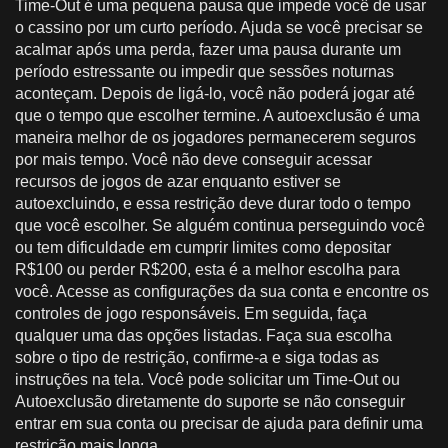
Time-Out é uma pequena pausa que impede você de usar
o cassino por um curto período. Ajuda se você precisar se
acalmar após uma perda, fazer uma pausa durante um
período estressante ou impedir que sessões noturnas
aconteçam. Depois de ligá-lo, você não poderá jogar até
que o tempo que escolher termine. A autoexclusão é uma
maneira melhor de os jogadores permanecerem seguros
por mais tempo. Você não deve conseguir acessar
recursos de jogos de azar enquanto estiver se
autoexcluindo, e essa restrição deve durar todo o tempo
que você escolher. Se alguém continua perseguindo você
ou tem dificuldade em cumprir limites como depositar
R$100 ou perder R$200, esta é a melhor escolha para
você. Acesse as configurações da sua conta e encontre os
controles de jogo responsáveis. Em seguida, faça
qualquer uma das opções listadas. Faça sua escolha
sobre o tipo de restrição, confirme-a e siga todas as
instruções na tela. Você pode solicitar um Time-Out ou
Autoexclusão diretamente do suporte se não conseguir
entrar em sua conta ou precisar de ajuda para definir uma
restrição mais longa.