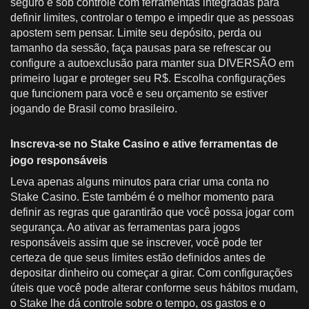
seguro e sob controle com ferramentas integradas para
definir limites, controlar o tempo e impedir que as pessoas
apostem sem pensar. Limite seu depósito, perda ou
tamanho da sessão, faça pausas para se refrescar ou
configure a autoexclusão para manter sua DIVERSÃO em
primeiro lugar e proteger seu R$. Escolha configurações
que funcionem para você e seu orçamento se estiver
jogando de Brasil como brasileiro.
Inscreva-se no Stake Casino e ative ferramentas de
jogo responsáveis
Leva apenas alguns minutos para criar uma conta no
Stake Casino. Este também é o melhor momento para
definir as regras que garantirão que você possa jogar com
segurança. Ao ativar as ferramentas para jogos
responsáveis assim que se inscrever, você pode ter
certeza de que seus limites estão definidos antes de
depositar dinheiro ou começar a girar. Com configurações
úteis que você pode alterar conforme seus hábitos mudam,
o Stake lhe dá controle sobre o tempo, os gastos e o