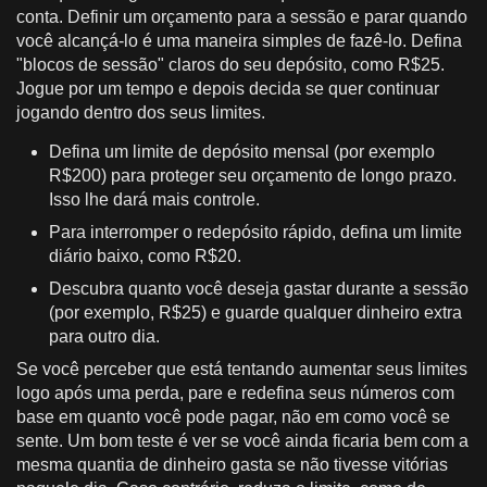
conta. Definir um orçamento para a sessão e parar quando
você alcançá-lo é uma maneira simples de fazê-lo. Defina
"blocos de sessão" claros do seu depósito, como R$25.
Jogue por um tempo e depois decida se quer continuar
jogando dentro dos seus limites.
Defina um limite de depósito mensal (por exemplo
R$200) para proteger seu orçamento de longo prazo.
Isso lhe dará mais controle.
Para interromper o redepósito rápido, defina um limite
diário baixo, como R$20.
Descubra quanto você deseja gastar durante a sessão
(por exemplo, R$25) e guarde qualquer dinheiro extra
para outro dia.
Se você perceber que está tentando aumentar seus limites
logo após uma perda, pare e redefina seus números com
base em quanto você pode pagar, não em como você se
sente. Um bom teste é ver se você ainda ficaria bem com a
mesma quantia de dinheiro gasta se não tivesse vitórias