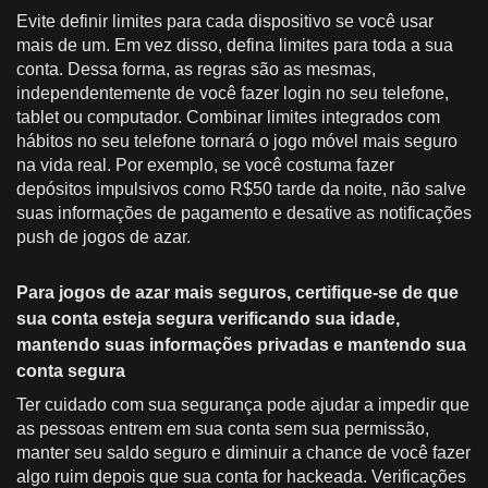
Evite definir limites para cada dispositivo se você usar
mais de um. Em vez disso, defina limites para toda a sua
conta. Dessa forma, as regras são as mesmas,
independentemente de você fazer login no seu telefone,
tablet ou computador. Combinar limites integrados com
hábitos no seu telefone tornará o jogo móvel mais seguro
na vida real. Por exemplo, se você costuma fazer
depósitos impulsivos como R$50 tarde da noite, não salve
suas informações de pagamento e desative as notificações
push de jogos de azar.
Para jogos de azar mais seguros, certifique-se de que
sua conta esteja segura verificando sua idade,
mantendo suas informações privadas e mantendo sua
conta segura
Ter cuidado com sua segurança pode ajudar a impedir que
as pessoas entrem em sua conta sem sua permissão,
manter seu saldo seguro e diminuir a chance de você fazer
algo ruim depois que sua conta for hackeada. Verificações