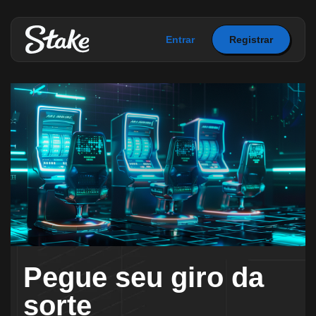
Entrar
Registrar
Pegue seu giro da
sorte