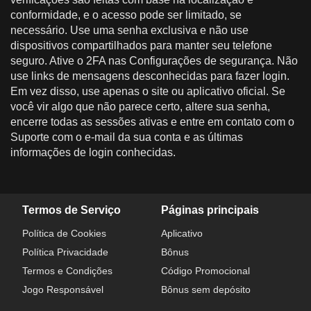
conformidade, e o acesso pode ser limitado, se
necessário. Use uma senha exclusiva e não use
dispositivos compartilhados para manter seu telefone
seguro. Ative o 2FA nas Configurações de segurança. Não
use links de mensagens desconhecidas para fazer login.
Em vez disso, use apenas o site ou aplicativo oficial. Se
você vir algo que não parece certo, altere sua senha,
encerre todas as sessões ativas e entre em contato com o
Suporte com o e-mail da sua conta e as últimas
informações de login conhecidas.
Termos de Serviço
Páginas principais
Política de Cookies
Aplicativo
Política Privacidade
Bônus
Termos e Condições
Código Promocional
Jogo Responsável
Bônus sem depósito