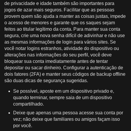
de privacidade e idade também são importantes para
jogos de azar mais seguros. Facilitar que as pessoas
provem quem são ajuda a manter as coisas justas, impede
o acesso de menores e garante que os saques sejam
feitos ao titular legítimo da conta. Para manter sua conta
segura, crie uma nova senha difícil de adivinhar e não use
as mesmas informações de login para vários sites. Se
você notar logins estranhos, atividade do dispositivo ou
alterações nas informações do seu perfil, você deve
bloquear sua conta imediatamente antes de tentar
depositar ou sacar dinheiro. Configurar a autenticação de
dois fatores (2FA) e manter seus códigos de backup offline
são duas dicas de segurança sugeridas.
Se possível, aposte em um dispositivo privado e,
quando terminar, sempre saia de um dispositivo
compartilhado.
Deixe que apenas uma pessoa acesse sua conta por
vez; não deixe que familiares ou amigos façam isso
por você.