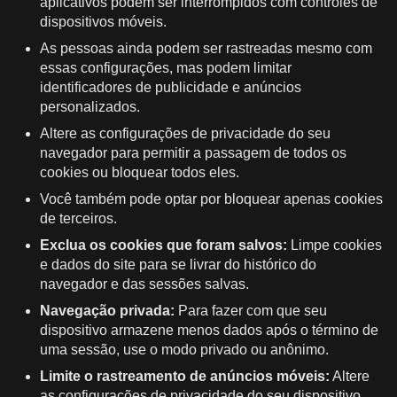
aplicativos podem ser interrompidos com controles de
dispositivos móveis.
As pessoas ainda podem ser rastreadas mesmo com
essas configurações, mas podem limitar
identificadores de publicidade e anúncios
personalizados.
Altere as configurações de privacidade do seu
navegador para permitir a passagem de todos os
cookies ou bloquear todos eles.
Você também pode optar por bloquear apenas cookies
de terceiros.
Exclua os cookies que foram salvos:
Limpe cookies
e dados do site para se livrar do histórico do
navegador e das sessões salvas.
Navegação privada:
Para fazer com que seu
dispositivo armazene menos dados após o término de
uma sessão, use o modo privado ou anônimo.
Limite o rastreamento de anúncios móveis:
Altere
as configurações de privacidade do seu dispositivo