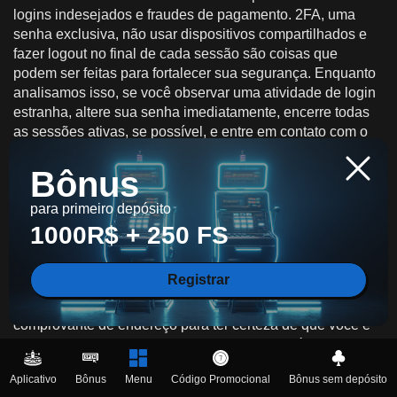
logins indesejados e fraudes de pagamento. 2FA, uma
senha exclusiva, não usar dispositivos compartilhados e
fazer logout no final de cada sessão são coisas que
podem ser feitas para fortalecer sua segurança. Enquanto
analisamos isso, se você observar uma atividade de login
estranha, altere sua senha imediatamente, encerre todas
as sessões ativas, se possível, e entre em contato com o
suporte para interromper as retiradas.
Bônus
Em Brasil, como o Stake Casino mantém minhas
para primeiro depósito
informações pessoais seguras quando as verifico,
1000R$ + 250 FS
faço depósitos ou retiro dinheiro?
Obtemos apenas as informações necessárias para
Registrar
administrar sua conta, seguir a lei e fazer pagamentos.
Podemos pedir um documento de identificação e um
comprovante de endereço para ter certeza de que você é
quem diz ser. Para alguns pagamentos, também podemos
pedir provas de que você é o proprietário do dinheiro,
Aplicativo
Bônus
Menu
Código Promocional
Bônus sem depósito
como uma captura de tela dos detalhes do seu cartão com