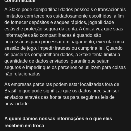
conformidade
A Stake pode compartilhar dados pessoais e transacionais
limitados com terceiros cuidadosamente escolhidos, a fim
de fornecer depósitos e saques rápidos, jogabilidade
estável e proteção segura da conta. A única vez que suas
informações são compartilhadas é quando são
necessárias para processar um pagamento, executar uma
sessão de jogo, impedir fraudes ou cumprir a lei. Quando
os parceiros compartilham dados, a Stake tenta limitar a
quantidade de dados enviados, garantir que sejam
seguros e impedir que os parceiros os utilizem para coisas
não relacionadas.
As empresas parceiras podem estar localizadas fora de
Brasil, o que pode significar que os dados precisam ser
enviados através das fronteiras para seguir as leis de
privacidade.
A quem damos nossas informações e o que eles
recebem em troca