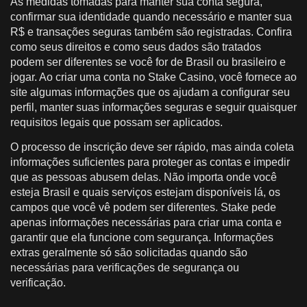
As medidas tomadas para manter sua conta segura,
confirmar sua identidade quando necessário e manter sua
R$ e transações seguras também são registradas. Confira
como seus direitos e como seus dados são tratados
podem ser diferentes se você for de Brasil ou brasileiro e
jogar. Ao criar uma conta no Stake Casino, você fornece ao
site algumas informações que os ajudam a configurar seu
perfil, manter suas informações seguras e seguir quaisquer
requisitos legais que possam ser aplicados.
O processo de inscrição deve ser rápido, mas ainda coleta
informações suficientes para proteger as contas e impedir
que as pessoas abusem delas. Não importa onde você
esteja Brasil e quais serviços estejam disponíveis lá, os
campos que você vê podem ser diferentes. Stake pede
apenas informações necessárias para criar uma conta e
garantir que ela funcione com segurança. Informações
extras geralmente só são solicitadas quando são
necessárias para verificações de segurança ou
verificação.