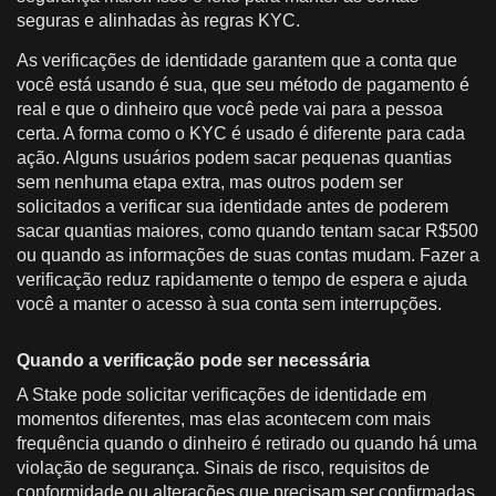
seguras e alinhadas às regras KYC.
As verificações de identidade garantem que a conta que
você está usando é sua, que seu método de pagamento é
real e que o dinheiro que você pede vai para a pessoa
certa. A forma como o KYC é usado é diferente para cada
ação. Alguns usuários podem sacar pequenas quantias
sem nenhuma etapa extra, mas outros podem ser
solicitados a verificar sua identidade antes de poderem
sacar quantias maiores, como quando tentam sacar R$500
ou quando as informações de suas contas mudam. Fazer a
verificação reduz rapidamente o tempo de espera e ajuda
você a manter o acesso à sua conta sem interrupções.
Quando a verificação pode ser necessária
A Stake pode solicitar verificações de identidade em
momentos diferentes, mas elas acontecem com mais
frequência quando o dinheiro é retirado ou quando há uma
violação de segurança. Sinais de risco, requisitos de
conformidade ou alterações que precisam ser confirmadas