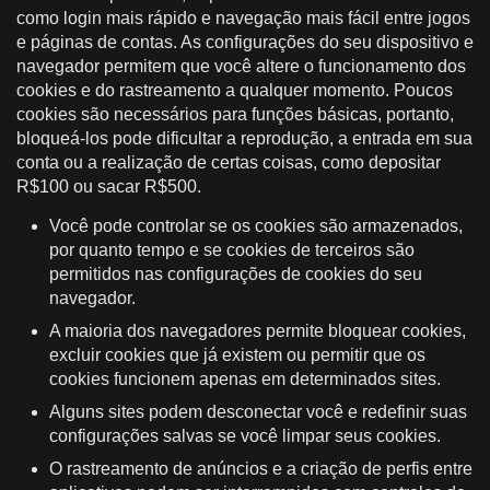
como login mais rápido e navegação mais fácil entre jogos
e páginas de contas. As configurações do seu dispositivo e
navegador permitem que você altere o funcionamento dos
cookies e do rastreamento a qualquer momento. Poucos
cookies são necessários para funções básicas, portanto,
bloqueá-los pode dificultar a reprodução, a entrada em sua
conta ou a realização de certas coisas, como depositar
R$100 ou sacar R$500.
Você pode controlar se os cookies são armazenados,
por quanto tempo e se cookies de terceiros são
permitidos nas configurações de cookies do seu
navegador.
A maioria dos navegadores permite bloquear cookies,
excluir cookies que já existem ou permitir que os
cookies funcionem apenas em determinados sites.
Alguns sites podem desconectar você e redefinir suas
configurações salvas se você limpar seus cookies.
O rastreamento de anúncios e a criação de perfis entre