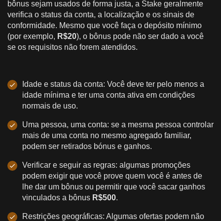
bônus sejam usados de forma justa, a Stake geralmente
verifica o status da conta, a localização e os sinais de
conformidade. Mesmo que você faça o depósito mínimo
(por exemplo,
R$20
), o bônus pode não ser dado a você
se os requisitos não forem atendidos.
Idade e status da conta: Você deve ter pelo menos a
idade mínima e ter uma conta ativa em condições
normais de uso.
Uma pessoa, uma conta: se a mesma pessoa controlar
mais de uma conta no mesmo agregado familiar,
podem ser retirados bónus e ganhos.
Verificar e seguir as regras: algumas promoções
podem exigir que você prove quem você é antes de
lhe dar um bônus ou permitir que você sacar ganhos
vinculados a bônus
R$500
.
Restrições geográficas: Algumas ofertas podem não