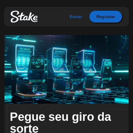
Entrar
Registrar
Pegue seu giro da
sorte