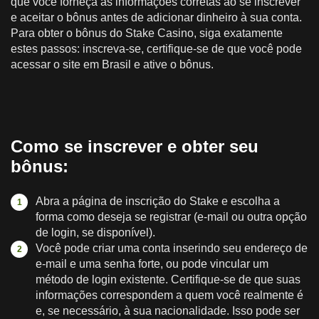
que você forneça as informações corretas ao se inscrever
e aceitar o bônus antes de adicionar dinheiro à sua conta.
Para obter o bônus do Stake Casino, siga exatamente
estes passos: inscreva-se, certifique-se de que você pode
acessar o site em Brasil e ative o bônus.
Como se inscrever e obter seu
bônus:
Abra a página de inscrição do Stake e escolha a
forma como deseja se registrar (e-mail ou outra opção
de login, se disponível).
Você pode criar uma conta inserindo seu endereço de
e-mail e uma senha forte, ou pode vincular um
método de login existente. Certifique-se de que suas
informações correspondem a quem você realmente é
e, se necessário, à sua nacionalidade. Isso pode ser