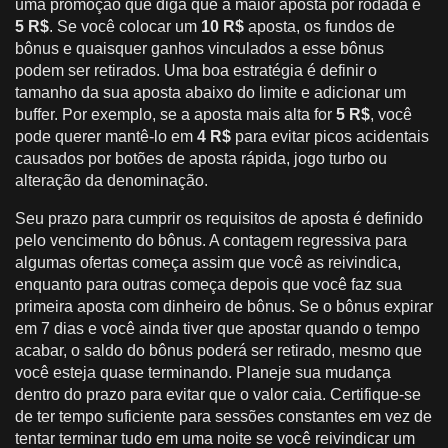
uma promoção que diga que a maior aposta por rodada é
5 R$
. Se você colocar um
10 R$
aposta, os fundos de
bônus e quaisquer ganhos vinculados a esse bônus
podem ser retirados. Uma boa estratégia é definir o
tamanho da sua aposta abaixo do limite e adicionar um
buffer. Por exemplo, se a aposta mais alta for
5 R$
, você
pode querer mantê-lo em
4 R$
para evitar picos acidentais
causados por botões de aposta rápida, jogo turbo ou
alteração da denominação.
Seu prazo para cumprir os requisitos de aposta é definido
pelo vencimento do bônus. A contagem regressiva para
algumas ofertas começa assim que você as reivindica,
enquanto para outras começa depois que você faz sua
primeira aposta com dinheiro de bônus. Se o bônus expirar
em 7 dias e você ainda tiver que apostar quando o tempo
acabar, o saldo do bônus poderá ser retirado, mesmo que
você esteja quase terminando. Planeje sua mudança
dentro do prazo para evitar que o valor caia. Certifique-se
de ter tempo suficiente para sessões constantes em vez de
tentar terminar tudo em uma noite se você reivindicar um