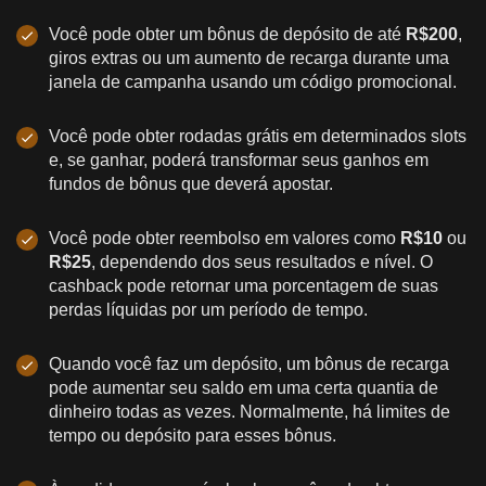
Você pode obter um bônus de depósito de até
R$200
,
giros extras ou um aumento de recarga durante uma
janela de campanha usando um código promocional.
Você pode obter rodadas grátis em determinados slots
e, se ganhar, poderá transformar seus ganhos em
fundos de bônus que deverá apostar.
Você pode obter reembolso em valores como
R$10
ou
R$25
, dependendo dos seus resultados e nível. O
cashback pode retornar uma porcentagem de suas
perdas líquidas por um período de tempo.
Quando você faz um depósito, um bônus de recarga
pode aumentar seu saldo em uma certa quantia de
dinheiro todas as vezes. Normalmente, há limites de
tempo ou depósito para esses bônus.