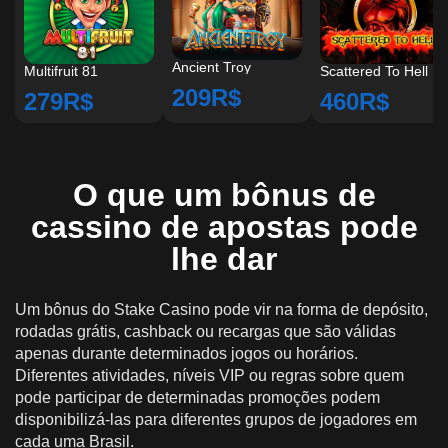
Ancient Troy
Multifruit 81
Scattered To Hell
209R$
279R$
460R$
O que um bônus de
cassino de apostas pode
lhe dar
Um bônus do Stake Casino pode vir na forma de depósito,
rodadas grátis, cashback ou recargas que são válidas
apenas durante determinados jogos ou horários.
Diferentes atividades, níveis VIP ou regras sobre quem
pode participar de determinadas promoções podem
disponibilizá-las para diferentes grupos de jogadores em
cada uma Brasil.