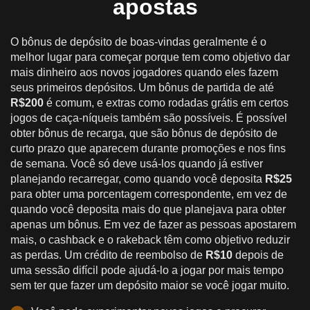
apostas
O bônus de depósito de boas-vindas geralmente é o
melhor lugar para começar porque tem como objetivo dar
mais dinheiro aos novos jogadores quando eles fazem
seus primeiros depósitos. Um bônus de partida de até
R$200
é comum, e extras como rodadas grátis em certos
jogos de caça-níqueis também são possíveis. É possível
obter bônus de recarga, que são bônus de depósito de
curto prazo que aparecem durante promoções e nos fins
de semana. Você só deve usá-los quando já estiver
planejando recarregar, como quando você deposita
R$25
para obter uma porcentagem correspondente, em vez de
quando você deposita mais do que planejava para obter
apenas um bônus. Em vez de fazer as pessoas apostarem
mais, o cashback e o rakeback têm como objetivo reduzir
as perdas. Um crédito de reembolso de
R$10
depois de
uma sessão difícil pode ajudá-lo a jogar por mais tempo
sem ter que fazer um depósito maior se você jogar muito.