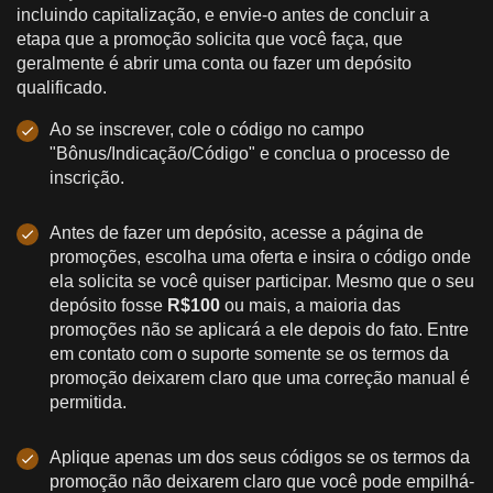
incluindo capitalização, e envie-o antes de concluir a
etapa que a promoção solicita que você faça, que
geralmente é abrir uma conta ou fazer um depósito
qualificado.
Ao se inscrever, cole o código no campo
"Bônus/Indicação/Código" e conclua o processo de
inscrição.
Antes de fazer um depósito, acesse a página de
promoções, escolha uma oferta e insira o código onde
ela solicita se você quiser participar. Mesmo que o seu
depósito fosse
R$100
ou mais, a maioria das
promoções não se aplicará a ele depois do fato. Entre
em contato com o suporte somente se os termos da
promoção deixarem claro que uma correção manual é
permitida.
Aplique apenas um dos seus códigos se os termos da
promoção não deixarem claro que você pode empilhá-