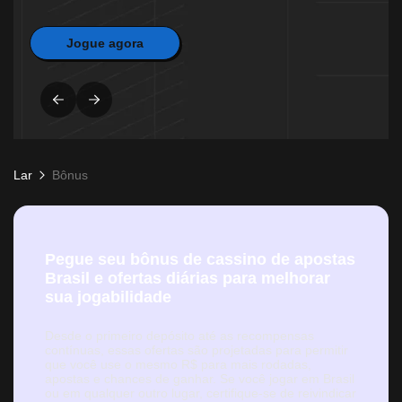
Jogue agora
Lar
Bônus
Pegue seu bônus de cassino de apostas
Brasil e ofertas diárias para melhorar
sua jogabilidade
Desde o primeiro depósito até as recompensas
contínuas, essas ofertas são projetadas para permitir
que você use o mesmo R$ para mais rodadas,
apostas e chances de ganhar. Se você jogar em Brasil
ou em qualquer outro lugar, certifique-se de reivindicar