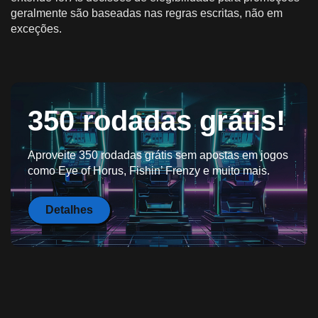
entendê-lo. As decisões de elegibilidade para promoções
geralmente são baseadas nas regras escritas, não em
exceções.
350 rodadas grátis!
Aproveite 350 rodadas grátis sem apostas em jogos
como Eye of Horus, Fishin’ Frenzy e muito mais.
Detalhes