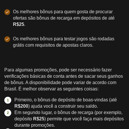
Os melhores bônus para quem gosta de procurar
ofertas são bônus de recarga em depósitos de até
R$25
.
Os melhores bônus para testar jogos são rodadas
grátis com requisitos de apostas claros.
Para algumas promoções, pode ser necessário fazer
verificações básicas de conta antes de sacar seus ganhos
de bônus. A disponibilidade pode variar de acordo com
Brasil. É melhor observar as seguintes coisas:
Primeiro, o bônus de depósito de boas-vindas (até
R$200
) ajuda você a construir seu saldo.
Em segundo lugar, o bônus de recarga (por exemplo,
depósito
R$25
) permite que você faça mais depósitos
durante promoções.